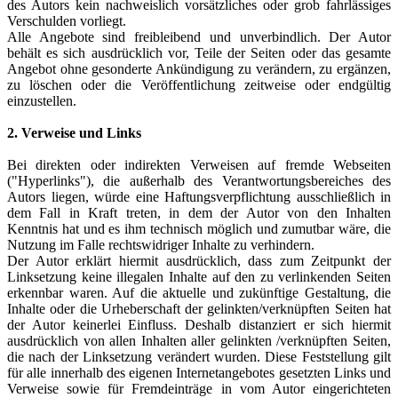
des Autors kein nachweislich vorsätzliches oder grob fahrlässiges
Verschulden vorliegt.
Alle Angebote sind freibleibend und unverbindlich. Der Autor
behält es sich ausdrücklich vor, Teile der Seiten oder das gesamte
Angebot ohne gesonderte Ankündigung zu verändern, zu ergänzen,
zu löschen oder die Veröffentlichung zeitweise oder endgültig
einzustellen.
2. Verweise und Links
Bei direkten oder indirekten Verweisen auf fremde Webseiten
("Hyperlinks"), die außerhalb des Verantwortungsbereiches des
Autors liegen, würde eine Haftungsverpflichtung ausschließlich in
dem Fall in Kraft treten, in dem der Autor von den Inhalten
Kenntnis hat und es ihm technisch möglich und zumutbar wäre, die
Nutzung im Falle rechtswidriger Inhalte zu verhindern.
Der Autor erklärt hiermit ausdrücklich, dass zum Zeitpunkt der
Linksetzung keine illegalen Inhalte auf den zu verlinkenden Seiten
erkennbar waren. Auf die aktuelle und zukünftige Gestaltung, die
Inhalte oder die Urheberschaft der gelinkten/verknüpften Seiten hat
der Autor keinerlei Einfluss. Deshalb distanziert er sich hiermit
ausdrücklich von allen Inhalten aller gelinkten /verknüpften Seiten,
die nach der Linksetzung verändert wurden. Diese Feststellung gilt
für alle innerhalb des eigenen Internetangebotes gesetzten Links und
Verweise sowie für Fremdeinträge in vom Autor eingerichteten