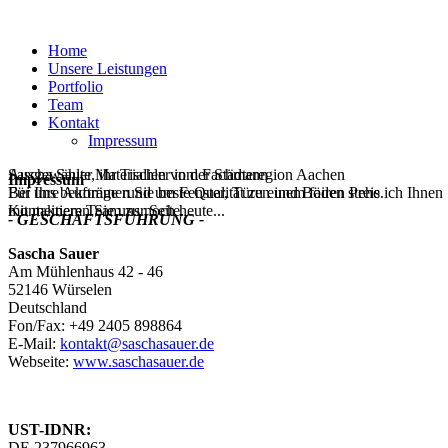
Home
Unsere Leistungen
Portfolio
Team
Kontakt
Impressum
Sascha Sauer, ihr Tischler in der Städteregion Aachen
Ausgewählte Materialien vom Fachmann
Impressum
Für Ihre Aufträge rund um Fenster, Türen und Böden stehe ich Ihnen
Bei uns bekommen Sie beste Qualität zu einem fairen Preis.
mit meinem Team zur Seite.
Kontaktieren Sie uns noch heute...
- GESCHÄFTSFÜHRUNG -
Sascha Sauer
Am Mühlenhaus 42 - 46
52146 Würselen
Deutschland
Fon/Fax: +49 2405 898864
E-Mail:
kontakt@saschasauer.de
Webseite:
www.saschasauer.de
UST-IDNR:
DE 237966963